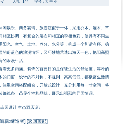
-7
人气
144
字号：
大
中
小
休闲娱乐、商务宴请、旅游渡假于一体，采用乔木、灌木、草
间相互协调，有复合的层次和相宜的季相色彩，使具有不同生
用阳光、空气、土地、养分、水分等，构成一个和谐有序、稳
溢的蔚蓝色的浪漫情怀，又巧妙地营造出海天一色，艳阳高照
海的浪漫生活。
含着更多内涵。装饰的首要目的是保证生活的舒适度，淳朴的
木的门窗，设计的不对称，不规则，高高低低，都极富生活情
，注重空间搭配组合，开放式设计，充分利用每一寸空间，将
装饰线条，凸显个性和品味，展示出强烈的异国情调。
态园设计 生态酒店设计
[编辑:缔造者] [
返回顶部
]