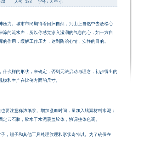
-23
人气
183
字号：
大
中
小
神压力。城市市民期待着回归自然，到山上自然中去放松心
淙淙的流水声，所以你感觉渗入湿润的气息的心，如一方自
挥的作用，缓解工作压力，达到陶冶心情，安静的目的。
，什么样的形状，来确定，否则无法启动与理念，初步得出的
规模和生产在比例方面的尺寸。
但也要注意稀浓纸浆。增加凝血时间，量加入堵漏材料水泥；
固定云石胶，胶水干水泥覆盖胶体，协调整体色调。
凿子，锯子和其他工具处理纹理和形状奇特以。为了确保在