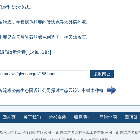
几次和防水测试。
制备衬底，并根据你想要的做法也寻求外层外观。
主要是在天然岩石的颜色创造了一种天然奇石。
[编辑:缔造者] [
返回顶部
]
务流程
济南生态园设计公司探讨生态园设计中树木种植
回首页
-
关于我们
-
荣誉资质
-
联系我们
-
网站地图
-
回顶部
者环境艺术工程设计院有限公司
—山东缔造者园林景观工程有限公司—山东缔造者机