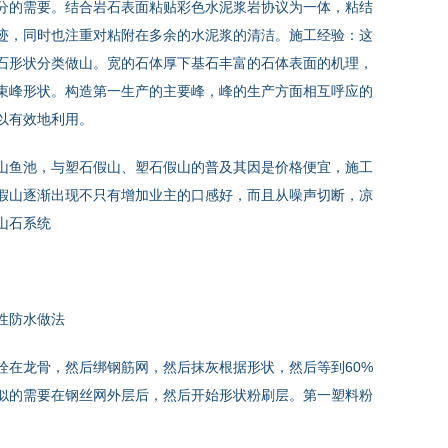
分的需要。结合岩石表面粘贴彩色水泥浆岩协议为一体，粘结
迹，同时也注重对粘附在多余的水泥浆的清洁。施工经验：这
石形状分类做山。宽的石体厚下基石丰富的石体表面的机理，
束峰形状。构造第一生产的主要峰，峰的生产方面相互呼应的
以有效地利用。
山鱼池，与塑石假山、塑石假山的普及其因是价格便宜，施工
假山逐渐出现不只有增加业主的口感好，而且从噪声切断，凉
山石系统
性防水做法
栓在龙骨，然后绑钢筋网，然后抹灰根据形状，然后等到60%
似的需要在钢丝网外层后，然后开始形状粉刷层。第一塑料粉